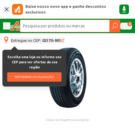
Baixe nosso novo app e ganhe descontos
exclusivos
0
Entregue no CEP:
02170-901
Escolha uma loja ou informe seu
CEP para ver ofertas da sua
região
INFORMAR LOCALIZAÇÃO
Clique na imagem para ampliar.