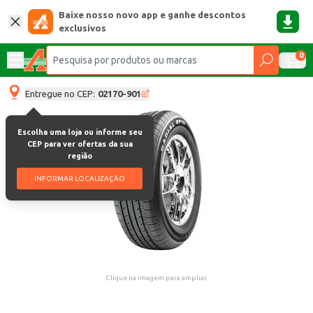
Baixe nosso novo app e ganhe descontos
exclusivos
0
Entregue no CEP:
02170-901
Escolha uma loja ou informe seu
CEP para ver ofertas da sua
região
INFORMAR LOCALIZAÇÃO
Clique na imagem para ampliar.