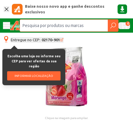
Baixe nosso novo app e ganhe descontos
exclusivos
0
Entregue no CEP:
02170-901
Escolha uma loja ou informe seu
CEP para ver ofertas da sua
região
INFORMAR LOCALIZAÇÃO
Clique na imagem para ampliar.