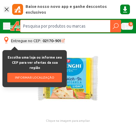
Baixe nosso novo app e ganhe descontos
exclusivos
0
Entregue no CEP:
02170-901
Escolha uma loja ou informe seu
CEP para ver ofertas da sua
região
INFORMAR LOCALIZAÇÃO
Clique na imagem para ampliar.