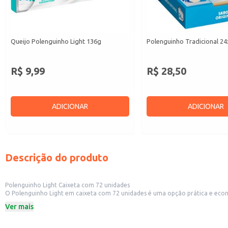
Queijo Polenguinho Light 136g
Polenguinho Tradicional 2
R$ 9,99
R$ 28,50
ADICIONAR
ADICIONAR
Descrição do produto
Polenguinho Light Caixeta com 72 unidades
O Polenguinho Light em caixeta com 72 unidades é uma opção prática e econômica para diversos estabelecimentos comerciais. Sua aprese
supermercados, bares e restaurantes. A embalagem t
Ver mais
Dicas de uso:
Ideal para revenda em diversos tipos de comércio varejista.
Prático para uso em buffets e eventos, oferecendo porções individuais.