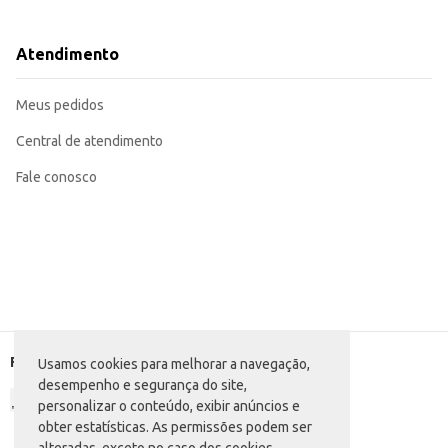
Adequado para lanchonetes e restaurantes que oferecem petiscos ou acom
Uma opção conveniente para uso doméstico, em ocasiões especiais ou como 
Com seu formato compacto e quantidade em atacado, o Polenguinho Light em
Atendimento
diferentes necessidades, desde o abastecimento de estabelecimentos comerc
Marca: Polenghi
Departamento: Frios e congelados
Meus pedidos
Categoria: Queijo processado
Conteúdo: 72 unidades
EAN: 7891143017863
Central de atendimento
Fale conosco
Formas de pagamento
Usamos cookies para melhorar a navegação,
desempenho e segurança do site,
personalizar o conteúdo, exibir anúncios e
obter estatísticas. As permissões podem ser