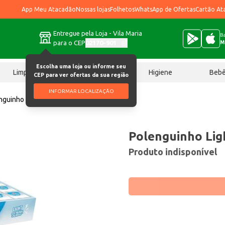
App Meu Atacadão
Nossas lojas
Folhetos
WhatsApp de Ofertas
Cartão At
Entregue pela Loja - Vila Maria
Ba
para o CEP
02170-901
M
Escolha uma loja ou informe seu
Limpeza
Chocolates
Higiene
Beb
CEP para ver ofertas da sua região
INFORMAR LOCALIZAÇÃO
nguinho Light 72 un
Polenguinho Lig
Produto indisponível