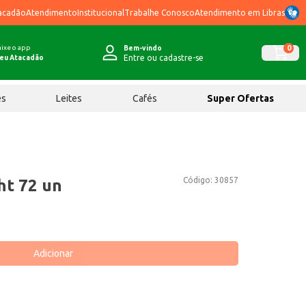
acadão
Atendimento
Institucional
Trabalhe Conosco
Atendimento em Libras
ixe o app
0
Bem-vindo
Entre ou cadastre-se
eu Atacadão
ês
Leites
Cafés
Super Ofertas
Código:
30857
ht 72 un
Adicionar