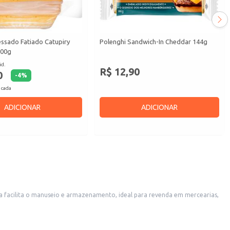
essado Fatiado Catupiry
Polenghi Sandwich-In Cheddar 144g
500g
id.
R$ 12,90
0
-
4
%
 cada
ADICIONAR
ADICIONAR