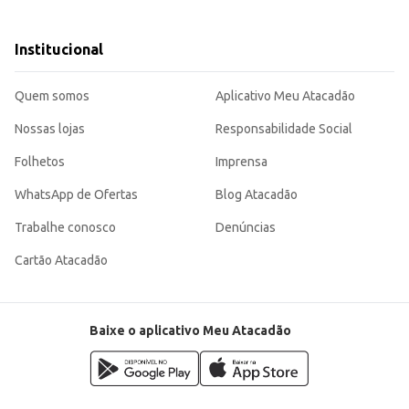
panhamentos.
parte de um lanche rápido.
 caixeta proporciona praticidade e um bom custo-benefício para quem busca 
Institucional
iais até o consumo doméstico.
Quem somos
Aplicativo Meu Atacadão
Nossas lojas
Responsabilidade Social
Folhetos
Imprensa
WhatsApp de Ofertas
Blog Atacadão
Trabalhe conosco
Denúncias
Cartão Atacadão
Baixe o aplicativo Meu Atacadão