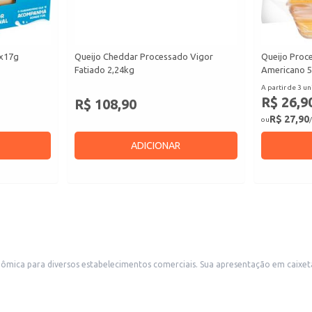
4x17g
Queijo Cheddar Processado Vigor
Queijo Proc
Fatiado 2,24kg
Americano 
A partir de 3 un
R$ 26,9
R$ 108,90
R$ 27,90
ou
/
ADICIONAR
ntação em caixeta facilita o manuseio e armazenamento, ideal para revenda em mercearias,
ambém é adequada para uso em buffets e eventos, oferecendo praticidade e porções individuais.