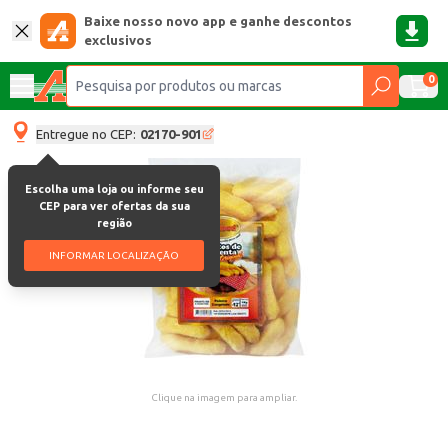
Baixe nosso novo app e ganhe descontos
exclusivos
0
Entregue no CEP:
02170-901
Escolha uma loja ou informe seu
CEP para ver ofertas da sua
região
INFORMAR LOCALIZAÇÃO
Clique na imagem para ampliar.