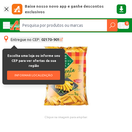
Baixe nosso novo app e ganhe descontos
exclusivos
0
Entregue no CEP:
02170-901
Escolha uma loja ou informe seu
CEP para ver ofertas da sua
região
INFORMAR LOCALIZAÇÃO
Clique na imagem para ampliar.