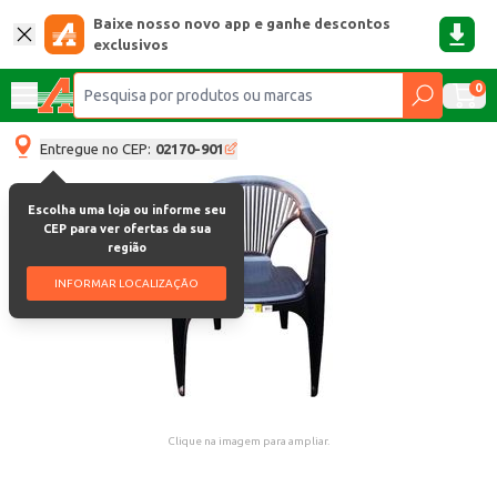
Baixe nosso novo app e ganhe descontos
exclusivos
0
Entregue no CEP:
02170-901
Escolha uma loja ou informe seu
CEP para ver ofertas da sua
região
INFORMAR LOCALIZAÇÃO
Clique na imagem para ampliar.