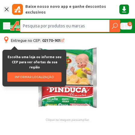
Baixe nosso novo app e ganhe descontos
exclusivos
0
Entregue no CEP:
02170-901
Escolha uma loja ou informe seu
CEP para ver ofertas da sua
região
INFORMAR LOCALIZAÇÃO
Clique na imagem para ampliar.