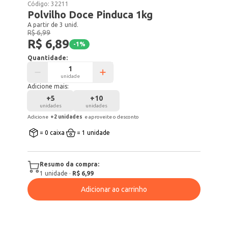
Código:
32211
Polvilho Doce Pinduca 1kg
A partir de 3 unid.
R$ 6,99
R$ 6,89
-
1
%
Quantidade:
unidade
Adicione mais:
+
5
+
10
unidades
unidades
Adicione
+
2
unidade
s
e aproveite o desconto
= 0 caixa
= 1 unidade
Resumo da compra:
1
unidade
·
R$ 6,99
Adicionar ao carrinho