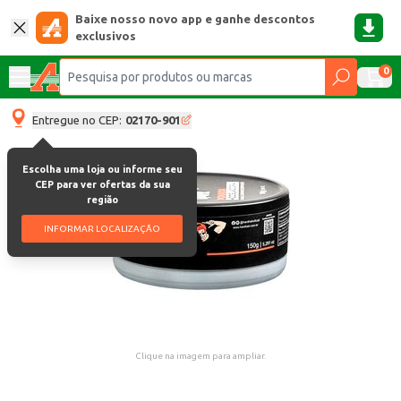
Baixe nosso novo app e ganhe descontos
exclusivos
0
Entregue no CEP:
02170-901
Escolha uma loja ou informe seu
CEP para ver ofertas da sua
região
INFORMAR LOCALIZAÇÃO
Clique na imagem para ampliar.