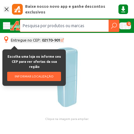
Baixe nosso novo app e ganhe descontos
exclusivos
0
Entregue no CEP:
02170-901
Escolha uma loja ou informe seu
CEP para ver ofertas da sua
região
INFORMAR LOCALIZAÇÃO
Clique na imagem para ampliar.