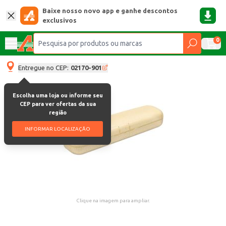
Baixe nosso novo app e ganhe descontos
exclusivos
0
Entregue no CEP:
02170-901
Escolha uma loja ou informe seu
CEP para ver ofertas da sua
região
INFORMAR LOCALIZAÇÃO
Clique na imagem para ampliar.