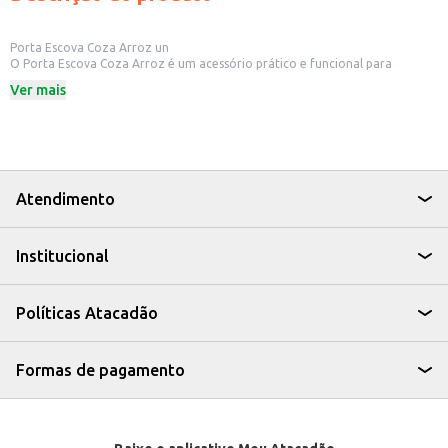
Porta Escova Coza Arroz un
O Porta Escova Coza Arroz é um acessório prático e funcional para
organizar suas escovas de dente. Ideal para uso doméstico, ele ajuda a
Ver mais
manter o banheiro mais organizado e as escovas protegidas.
Dicas de Uso:
Organize suas escovas de dente de forma prática e higiênica.
Combine com outros produtos da linha Coza para uma organização
completa do banheiro.
Fácil de limpar e manter.
Com o Porta Escova Coza Arroz, você garante um ambiente mais
Atendimento
organizado e funcional, facilitando o dia a dia e contribuindo para a
higiene pessoal.
Institucional
Políticas Atacadão
Formas de pagamento