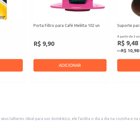
Porta Filtro para Café Melitta 102 un
Suporte para
A partir de 3 un
R$ 9,48
R$ 9,90
R$ 10,98
ou
/
ADICIONAR
 seus talheres. Ideal para uso doméstico, ele facilita o dia a dia na cozinha e
ite de organização.