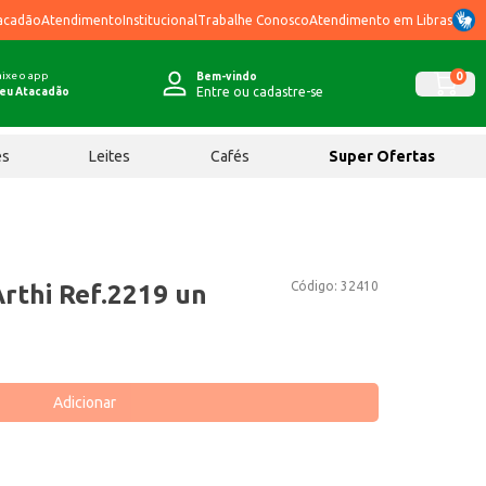
acadão
Atendimento
Institucional
Trabalhe Conosco
Atendimento em Libras
ixe o app
0
Bem-vindo
Entre ou cadastre-se
eu Atacadão
ês
Leites
Cafés
Super Ofertas
Código:
32410
rthi Ref.2219 un
Adicionar