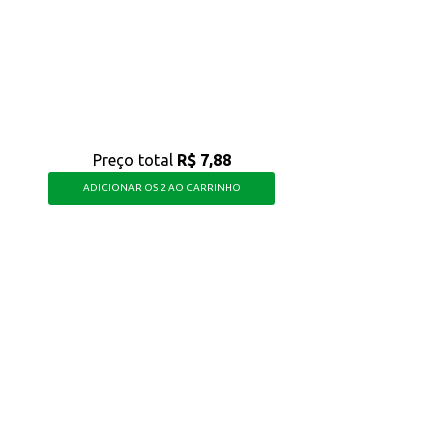
 sua rotina mais simples e eficiente.
Preço total
R$ 7,88
ADICIONAR OS 2 AO CARRINHO