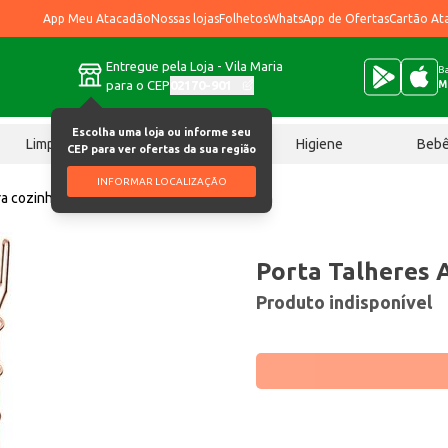
App Meu Atacadão
Nossas lojas
Folhetos
WhatsApp de Ofertas
Cartão At
Entregue pela Loja - Vila Maria
Ba
para o CEP
02170-901
M
Escolha uma loja ou informe seu
Limpeza
Chocolates
Higiene
Beb
CEP para ver ofertas da sua região
INFORMAR LOCALIZAÇÃO
ra cozinha
Porta Talheres Arthi Ref.2219 un
Porta Talheres A
Produto indisponível