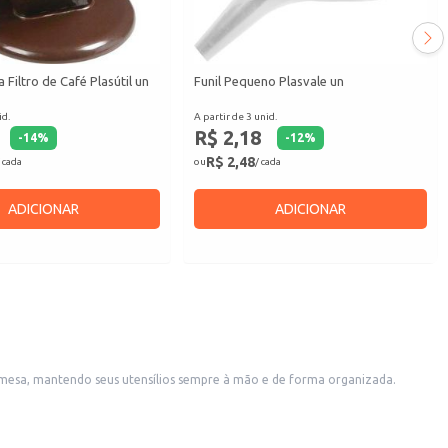
 Filtro de Café Plasútil un
Funil Pequeno Plasvale un
id.
A partir de 3 unid.
R$ 2,18
-
14
%
-
12
%
R$ 2,48
 cada
ou
/ cada
ADICIONAR
ADICIONAR
 na mesa, mantendo seus utensílios sempre à mão e de forma organizada.