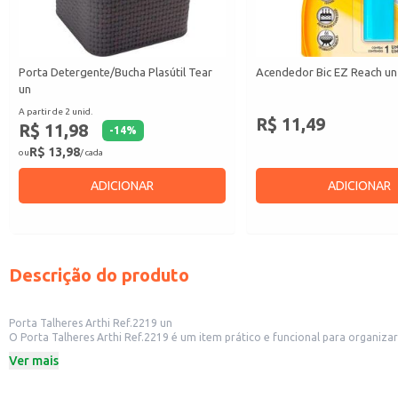
Porta Detergente/Bucha Plasútil Tear
Acendedor Bic EZ Reach un
un
A partir de 2 unid.
R$ 11,49
R$ 11,98
-
14
%
R$ 13,98
ou
/ cada
ADICIONAR
ADICIONAR
Descrição do produto
Porta Talheres Arthi Ref.2219 un
O Porta Talheres Arthi Ref.2219 é um item prático e funcional para organizar
Dicas de Uso:
Ver mais
Organize garfos, facas e colheres de forma prática e acessível.
Utilize em cozinhas, áreas de churrasco ou em qualquer ambiente que necess
Ideal para uso diário e para receber convidados.