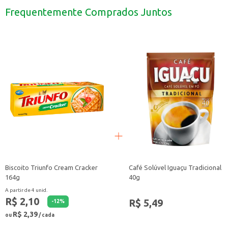
Com o Porta Talheres Arthi, a organização e a praticidade se unem para tornar
Frequentemente Comprados Juntos
Biscoito Triunfo Cream Cracker
Café Solúvel Iguaçu Tradicional
164g
40g
A partir de 4 unid.
R$ 2,10
R$ 5,49
-
12
%
R$ 2,39
ou
/ cada