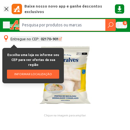
Baixe nosso novo app e ganhe descontos
exclusivos
0
Entregue no CEP:
02170-901
Escolha uma loja ou informe seu
CEP para ver ofertas da sua
região
INFORMAR LOCALIZAÇÃO
Clique na imagem para ampliar.