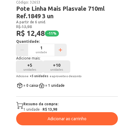
Código:
32653
Pote Linha Mais Plasvale 710ml
Ref.1849 3 un
A partir de 6 unid.
R$ 13,98
R$ 12,48
-
11
%
Quantidade:
unidade
Adicione mais:
+
5
+
10
unidades
unidades
Adicione
+
5
unidade
s
e aproveite o desconto
= 0 caixa
= 1 unidade
Resumo da compra:
1
unidade
·
R$ 13,98
Adicionar ao carrinho