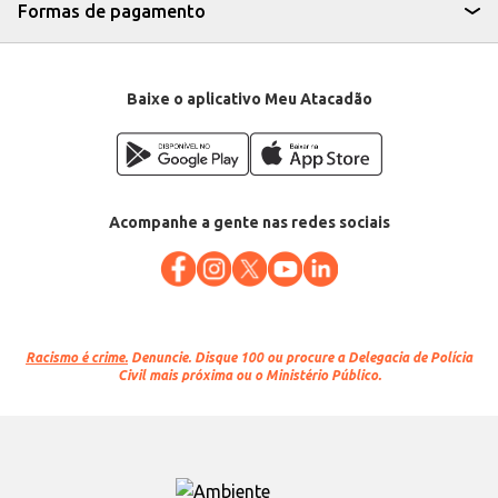
Departamento: Utilidades domésticas
Formas de pagamento
Categoria: Pote, tigela e jarra
Conteúdo: 3 unidades de 710ml cada
EAN: 7891115085982
Baixe o aplicativo Meu Atacadão
Acompanhe a gente nas redes sociais
Racismo é crime.
Denuncie. Disque 100 ou procure a Delegacia de Polícia
Civil mais próxima ou o Ministério Público.