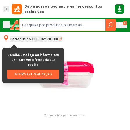
Baixe nosso novo app e ganhe descontos
exclusivos
0
Entregue no CEP:
02170-901
Escolha uma loja ou informe seu
CEP para ver ofertas da sua
região
INFORMAR LOCALIZAÇÃO
Clique na imagem para ampliar.