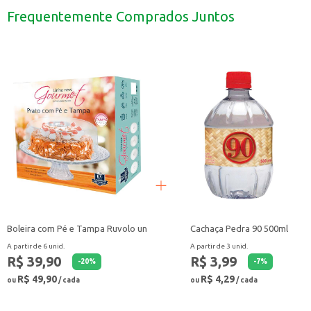
Transporte lanches e petiscos para viagens.
Frequentemente Comprados Juntos
A Marmiteira Plasvale é uma solução simples e eficiente para suas necessida
Boleira com Pé e Tampa Ruvolo un
Cachaça Pedra 90 500ml
A partir de 6 unid.
A partir de 3 unid.
R$ 39,90
R$ 3,99
-
20
%
-
7
%
R$ 49,90
R$ 4,29
ou
/ cada
ou
/ cada