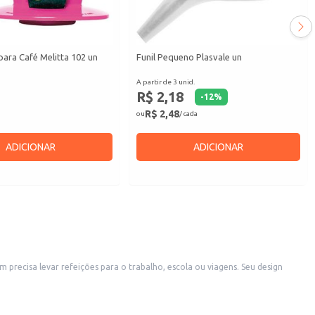
 para Café Melitta 102 un
Funil Pequeno Plasvale un
A partir de 3 unid.
R$ 2,18
-
12
%
R$ 2,48
ou
/ cada
ADICIONAR
ADICIONAR
 precisa levar refeições para o trabalho, escola ou viagens. Seu design