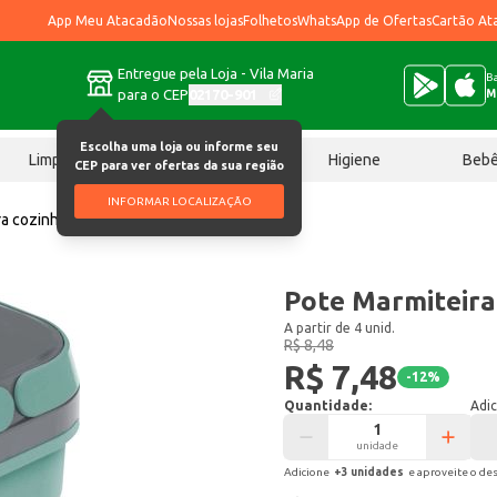
App Meu Atacadão
Nossas lojas
Folhetos
WhatsApp de Ofertas
Cartão At
Entregue pela Loja - Vila Maria
Ba
para o CEP
02170-901
M
Escolha uma loja ou informe seu
Limpeza
Chocolates
Higiene
Beb
CEP para ver ofertas da sua região
INFORMAR LOCALIZAÇÃO
ra cozinha
Pote Marmiteira Plasvale un
Pote Marmiteira
A partir de 4 unid.
R$ 8,48
R$ 7,48
-
12
%
Quantidade:
Adic
unidade
Adicione
+
3
unidade
s
e aproveite o de