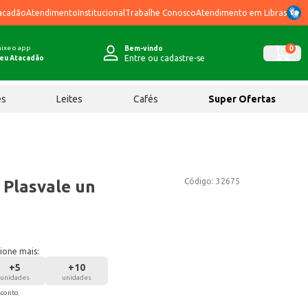
acadão
Atendimento
Institucional
Trabalhe Conosco
Atendimento em Libras
ixe o app
0
Bem-vindo
Entre ou cadastre-se
eu Atacadão
ês
Leites
Cafés
Super Ofertas
Código:
32675
 Plasvale un
ione mais:
+
5
+
10
unidades
unidades
sconto