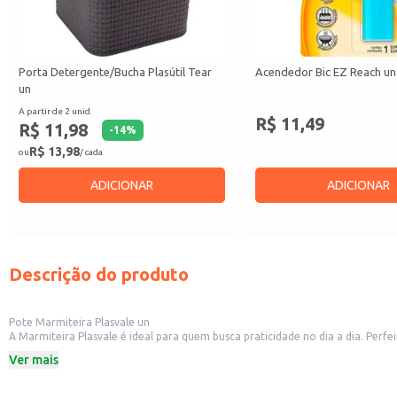
Porta Detergente/Bucha Plasútil Tear
Acendedor Bic EZ Reach un
un
A partir de 2 unid.
R$ 11,49
R$ 11,98
-
14
%
R$ 13,98
ou
/ cada
ADICIONAR
ADICIONAR
Descrição do produto
Pote Marmiteira Plasvale un
A Marmiteira Plasvale é ideal para quem busca praticidade no dia a dia. Perf
compacto facilita o armazenamento e transporte, tornando-a um item essenc
Ver mais
Dicas de Uso:
Leve suas refeições para o trabalho ou escola.
Armazene sobras de alimentos na geladeira.