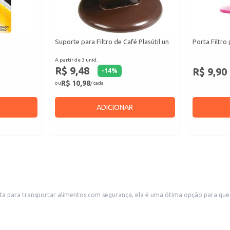
Suporte para Filtro de Café Plasútil un
Porta Filtro
A partir de 3 unid.
R$ 9,48
R$ 9,90
-
14
%
R$ 10,98
ou
/ cada
ADICIONAR
eita para transportar alimentos com segurança, ela é uma ótima opção para quem
ial para quem valoriza a organização e a praticidade.