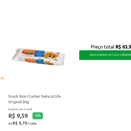
des de armazenamento e transporte de alimentos, oferecendo praticidade e orga
Preço total
R$ 63,
ADICIONAR OS 3 AO CARRI
Snack Rice Cracker Natural Life
Original 84g
A partir de 2 unid.
R$ 9,59
-
2
%
R$ 9,79
ou
/ cada