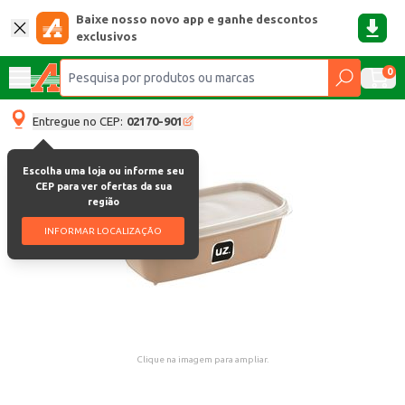
Baixe nosso novo app e ganhe descontos
exclusivos
0
Entregue no CEP:
02170-901
Escolha uma loja ou informe seu
CEP para ver ofertas da sua
região
INFORMAR LOCALIZAÇÃO
Clique na imagem para ampliar.