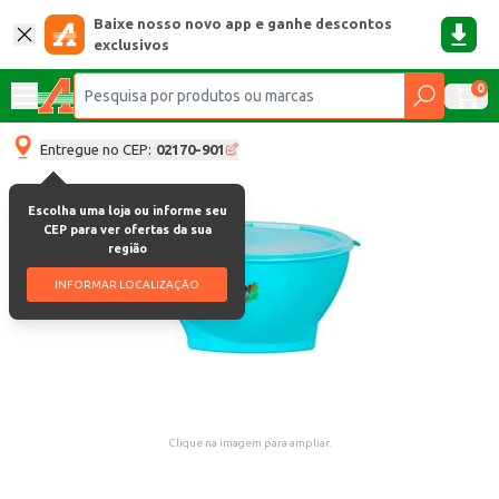
Baixe nosso novo app e ganhe descontos
exclusivos
0
Entregue no CEP:
02170-901
Escolha uma loja ou informe seu
CEP para ver ofertas da sua
região
INFORMAR LOCALIZAÇÃO
Clique na imagem para ampliar.