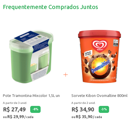
Transporte de alimentos com segurança.
Frequentemente Comprados Juntos
Uso em restaurantes, lanchonetes e outros estabelecimentos comerciais.
Com o Pote Redondo Biovita Plasvale, você garante a conservação dos alimento
Pote Tramontina Mixcolor 1,5L un
Sorvete Kibon Ovomaltine 800ml
A partir de 3 unid.
A partir de 2 unid.
R$ 27,49
R$ 34,90
-
8
%
-
3
%
R$ 29,99
R$ 35,90
ou
/ cada
ou
/ cada