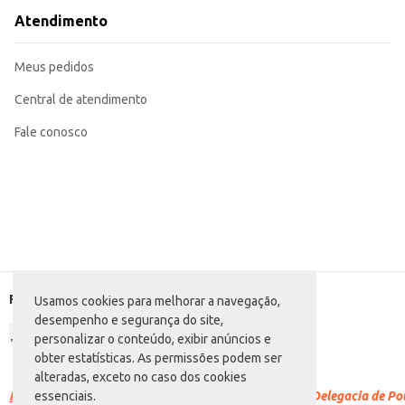
Atendimento
Meus pedidos
Central de atendimento
Fale conosco
Formas de pagamento
Usamos cookies para melhorar a navegação,
desempenho e segurança do site,
personalizar o conteúdo, exibir anúncios e
obter estatísticas. As permissões podem ser
alteradas, exceto no caso dos cookies
Racismo é crime.
Denuncie. Disque 100 ou procure a Delegacia de Polí
essenciais.