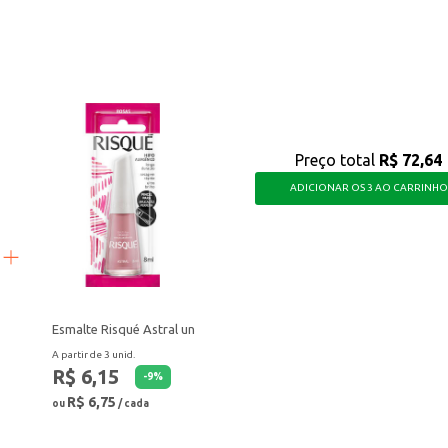
s, otimiza o espaço e simplifica o dia a dia na cozinha, seja em casa ou no s
Preço total
R$ 72,64
ADICIONAR OS 3 AO CARRINHO
Esmalte Risqué Astral un
A partir de 3 unid.
R$ 6,15
-
9
%
R$ 6,75
ou
/ cada