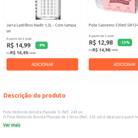
Jarra Ladrilhos Nadir 1,2L - Com tampa
Pote Sanremo 530ml SR124/
un
A partir de 3 unid.
A partir de 2 unid.
R$ 12,98
-
13
%
R$ 14,99
-
9
%
R$ 14,98
ou
/ cada
R$ 16,49
ou
/ cada
ADICIONAR
ADICIONAR
Descrição do produto
Pote Redondo Biovita Plasvale 3L Ref.: 243 un
O Pote Redondo Biovita Plasvale de 3 litros (Ref.: 243 un) é ideal para quem
comerciais que necessitam de recipientes para acondicionar produtos.
Ver mais
Dicas de Uso:
Armazenamento de alimentos na geladeira e freezer.
Organização de ingredientes para preparo de refeições.