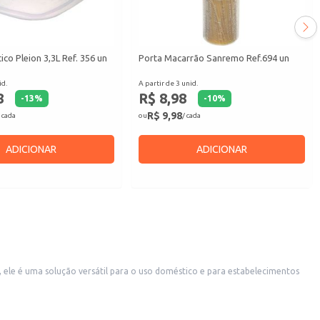
co Pleion 3,3L Ref. 356 un
Porta Macarrão Sanremo Ref.694 un
id.
A partir de 3 unid.
8
R$ 8,98
-
13
%
-
10
%
R$ 9,98
 cada
ou
/ cada
ADICIONAR
ADICIONAR
, ele é uma solução versátil para o uso doméstico e para estabelecimentos