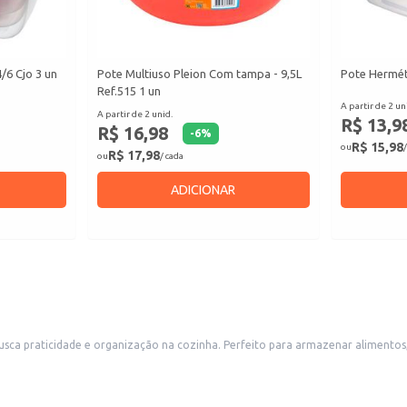
6 Cjo 3 un
Pote Multiuso Pleion Com tampa - 9,5L
Pote Herméti
Ref.515 1 un
A partir de 2 un
A partir de 2 unid.
R$ 13,9
R$ 16,98
-
6
%
R$ 15,98
ou
/
R$ 17,98
ou
/ cada
ADICIONAR
 busca praticidade e organização na cozinha. Perfeito para armazenar alimentos