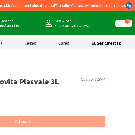
acadão
Atendimento
Institucional
Trabalhe Conosco
Atendimento em Libras
ixe o app
0
Bem-vindo
Entre ou cadastre-se
eu Atacadão
ês
Leites
Cafés
Super Ofertas
Código:
32864
ovita Plasvale 3L
Adicionar