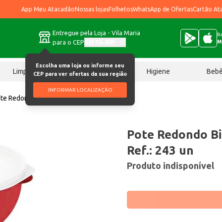
App Meu Atacadão
Nossas lojas
Folhetos
WhatsApp de Ofertas
Cartão At
Entregue pela Loja - Vila Maria
Ba
para o CEP
02170-901
M
Escolha uma loja ou informe seu
Limpeza
Chocolates
Higiene
Beb
CEP para ver ofertas da sua região
INFORMAR LOCALIZAÇÃO
te Redondo Biovita Plasvale 3L Ref.: 243 un
Pote Redondo Bi
Ref.: 243 un
Produto indisponível