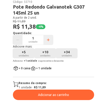
Código:
55710
Pote Redondo Galvanotek G307
145ml 25 un
A partir de 2 unid.
R$ 11,89
R$ 11,38
-
4
%
Quantidade:
unidade
Adicione mais:
+
5
+
10
+
34
unidades
unidades
unidades
Adicione
+
1
unidade
e aproveite o desconto
= 0 caixa
= 1 unidade
Resumo da compra:
1
unidade
·
R$ 11,89
Adicionar ao carrinho