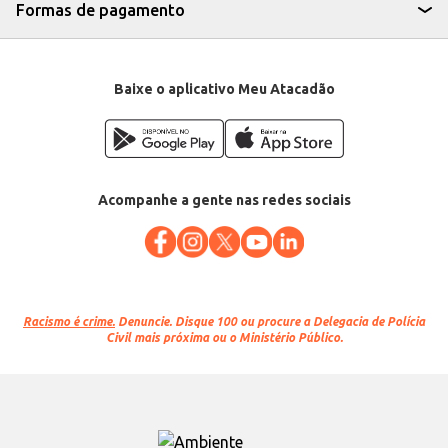
conservas e doces.
Formas de pagamento
A praticidade e a quantidade em cada pacote do Pote Redondo Galvanotek
G307 oferecem um excelente custo-benefício, tornando-o uma escolha
inteligente para quem busca embalagens de qualidade e versatilidade para
diversas aplicações.
Baixe o aplicativo Meu Atacadão
Acompanhe a gente nas redes sociais
Racismo é crime.
Denuncie. Disque 100 ou procure a Delegacia de Polícia
Civil mais próxima ou o Ministério Público.