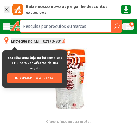
Baixe nosso novo app e ganhe descontos
exclusivos
0
Entregue no CEP:
02170-901
Escolha uma loja ou informe seu
CEP para ver ofertas da sua
região
INFORMAR LOCALIZAÇÃO
Clique na imagem para ampliar.