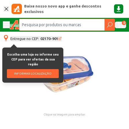
Baixe nosso novo app e ganhe descontos
exclusivos
0
Entregue no CEP:
02170-901
Escolha uma loja ou informe seu
CEP para ver ofertas da sua
região
INFORMAR LOCALIZAÇÃO
Clique na imagem para ampliar.