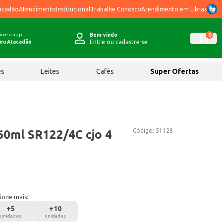
acadão
Atendimento
Institucional
Trabalhe Conosco
Atendimento em Libras
ixe o app
0
Bem-vindo
Entre ou cadastre-se
eu Atacadão
ês
Leites
Cafés
Super Ofertas
Código:
51128
0ml SR122/4C cjo 4
ione mais:
+
5
+
10
unidades
unidades