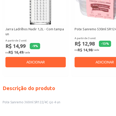
Jarra Ladrilhos Nadir 1,2L - Com tampa
Pote Sanremo 530ml SR124/
un
A partir de 3 unid.
A partir de 2 unid.
R$ 12,98
-
13
%
R$ 14,99
-
9
%
R$ 14,98
ou
/ cada
R$ 16,49
ou
/ cada
ADICIONAR
ADICIONAR
Descrição do produto
Pote Sanremo 360ml SR122/4C cjo 4 un