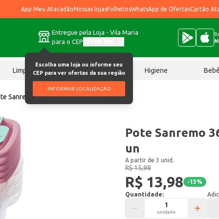
App Meu Atacadão
Nossas lojas
Folhetos
WhatsApp de Ofertas
Cartão At
Entregue pela Loja - Vila Maria
Ba
para o CEP
02170-901
M
Escolha uma loja ou informe seu
Limpeza
Chocolates
Higiene
Beb
CEP para ver ofertas da sua região
INFORMAR LOCALIZAÇÃO
te Sanremo 360ml SR122/4C cjo 4 un
Pote Sanremo 36
un
A partir de 3 unid.
R$ 15,98
R$ 13,98
-
13
%
Quantidade:
Adic
unidade