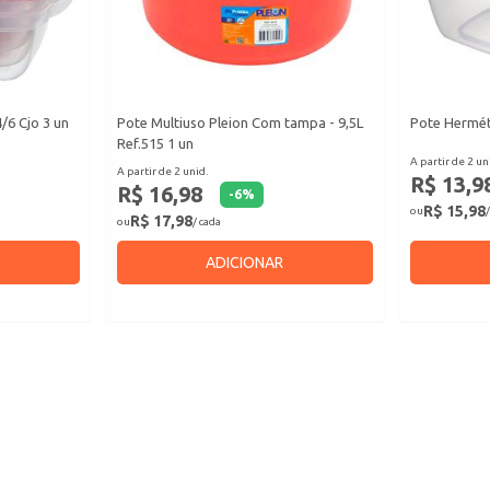
6 Cjo 3 un
Pote Multiuso Pleion Com tampa - 9,5L
Pote Herméti
Ref.515 1 un
A partir de 2 un
A partir de 2 unid.
R$ 13,9
R$ 16,98
-
6
%
R$ 15,98
ou
/
R$ 17,98
ou
/ cada
ADICIONAR