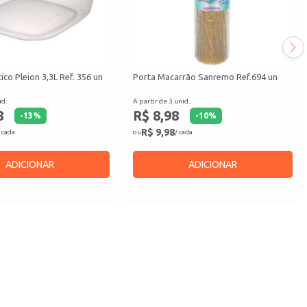
co Pleion 3,3L Ref. 356 un
Porta Macarrão Sanremo Ref.694 un
id.
A partir de 3 unid.
8
R$ 8,98
-
13
%
-
10
%
R$ 9,98
 cada
ou
/ cada
ADICIONAR
ADICIONAR