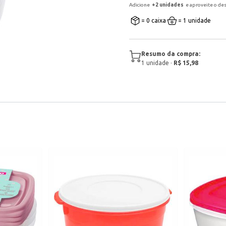
Adicione
+
2
unidade
s
e aproveite o de
= 0 caixa
= 1 unidade
Resumo da compra:
1
unidade
·
R$ 15,98