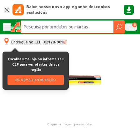
Baixe nosso novo app e ganhe descontos
exclusivos
0
Entregue no CEP:
02170-901
Escolha uma loja ou informe seu
CEP para ver ofertas da sua
região
INFORMAR LOCALIZAÇÃO
Clique na imagem para ampliar.