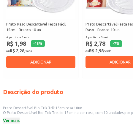
Prato Raso Descartável Festa Fácil
Prato Descartável Festa Fá
15cm - Branco 10 un
Raso - Branco 10 un
A partir de 5 unid.
A partir de 5 unid.
R$ 1,98
R$ 2,78
-
13
%
-
7
%
R$ 2,28
R$ 2,98
ou
/ cada
ou
/ cada
ADICIONAR
ADICIONAR
Descrição do produto
Prato Descartável Bio Trik Trik 15cm rosa 10un
O Prato Descartável Bio Trik Trik de 15cm na cor rosa, com 10 unidades por 
para uso em festas, eventos e no dia a dia.
Ver mais
Dicas de Uso:
Perfeito para servir salgados, doces e pequenas porções em festas de anivers
Uma escolha charmosa para piqueniques e eventos ao ar livre.