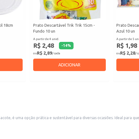
cil 18cm
Prato Descartável Trik Trik 15cm -
Prato Descar
Fundo 10 un
Azul 10 un
A partir de 4 unid.
A partir de 5 un
R$ 2,48
R$ 1,98
-
14
%
R$ 2,89
R$ 2,28
ou
/ cada
ou
/ 
ADICIONAR
pacote, é uma opção prática e sustentável para diversas ocasiões. Ideal para 
ário.