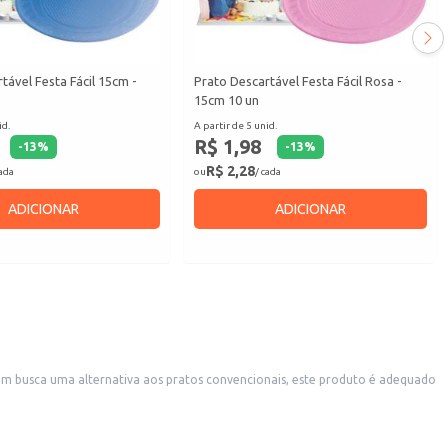
tável Festa Fácil 15cm -
Prato Descartável Festa Fácil Rosa -
15cm 10 un
id.
A partir de 5 unid.
R$ 1,98
-
13
%
-
13
%
R$ 2,28
cada
ou
/ cada
ADICIONAR
ADICIONAR
quem busca uma alternativa aos pratos convencionais, este produto é adequado