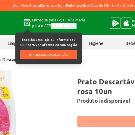
App Meu Atacadão
Nossas lojas
Folhetos
WhatsApp de Ofertas
Cartão At
Entregue pela Loja - Vila Maria
Ba
para o CEP
02170-901
M
Escolha uma loja ou informe seu
Limpeza
Chocolates
Higiene
Beb
CEP para ver ofertas da sua região
INFORMAR LOCALIZAÇÃO
o Descartável Bio Trik Trik 15cm rosa 10un
Prato Descartáve
rosa 10un
Produto indisponível