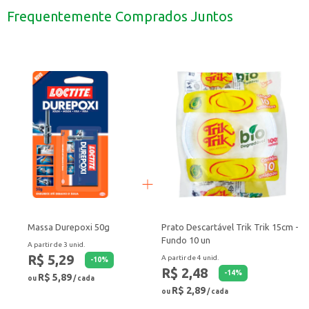
Ideal para estabelecimentos que buscam praticidade e beleza na apresentaçã
Frequentemente Comprados Juntos
Com o Prato Descartável Bio Trik Trik, você alia a praticidade do descarte 
Massa Durepoxi 50g
Prato Descartável Trik Trik 15cm -
Fundo 10 un
A partir de 3 unid.
R$ 5,29
A partir de 4 unid.
-
10
%
R$ 2,48
-
14
%
R$ 5,89
ou
/ cada
R$ 2,89
ou
/ cada