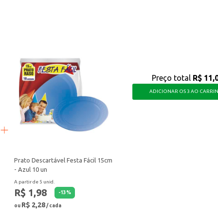
o de seus produtos.
com a preocupação ambiental, tornando seus eventos mais agradáveis e conscient
Preço total
R$ 11,
ADICIONAR OS 3 AO CARRI
Prato Descartável Festa Fácil 15cm
- Azul 10 un
A partir de 5 unid.
R$ 1,98
-
13
%
R$ 2,28
ou
/ cada