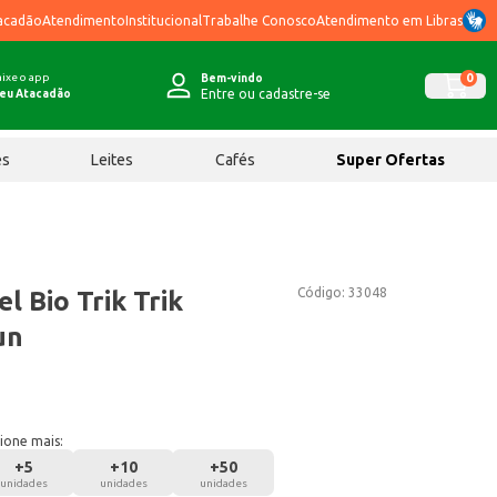
acadão
Atendimento
Institucional
Trabalhe Conosco
Atendimento em Libras
ixe o app
0
Bem-vindo
Entre ou cadastre-se
eu Atacadão
ês
Leites
Cafés
Super Ofertas
Código:
33048
l Bio Trik Trik
un
ione mais:
+
5
+
10
+
50
unidades
unidades
unidades