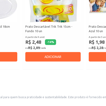
cil 18cm
Prato Descartável Trik Trik 15cm -
Prato Descar
Fundo 10 un
Azul 10 un
A partir de 4 unid.
A partir de 5 un
R$ 2,48
R$ 1,98
-
14
%
R$ 2,89
R$ 2,28
ou
/ cada
ou
/ 
ADICIONAR
deal para quem busca praticidade e sustentabilidade. Este produto é fornecido