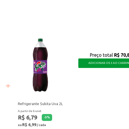
lternativa prática e econômica.
lavar louças.
 um produto funcional e que contribui para a redução do impacto ambiental, sem
Preço total
R$ 70,
ADICIONAR OS 3 AO CARRI
Refrigerante Sukita Uva 2L
A partir de 6 unid.
R$ 6,79
-
3
%
R$ 6,99
ou
/ cada