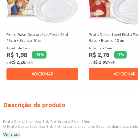
Prato Raso Descartável Festa Fácil
Prato Descartável Festa Fá
15cm - Branco 10 un
Raso - Branco 10 un
A partir de 5 unid.
A partir de 5 unid.
R$ 1,98
R$ 2,78
-
13
%
-
7
%
R$ 2,28
R$ 2,98
ou
/ cada
ou
/ cada
ADICIONAR
ADICIONAR
Descrição do produto
Prato Descartável Bio Trik Trik Branco 25cm 10un
O Prato Descartável Bio Trik Trik na cor branca, com 25cm de diâmetro, é i
desde o uso doméstico até eventos e estabelecimentos comerciais.
Ver mais
Dicas de Uso: