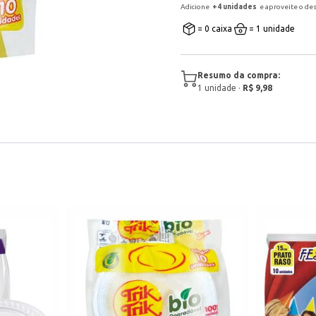
Adicione
+
4
unidade
s
e aproveite o de
= 0 caixa
= 1 unidade
Resumo da compra:
1
unidade
·
R$ 9,98