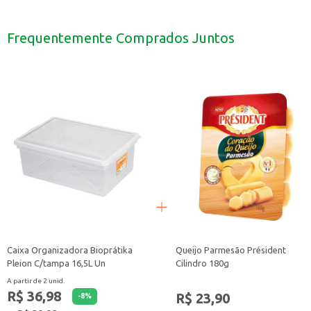
Perfeito para festas e eventos, facilitando a organização e limpeza.
Ideal para uso em restaurantes, lanchonetes e food trucks, oferecendo uma a
Uma boa opção para piqueniques e churrascos, dispensando a necessidade de 
Frequentemente Comprados Juntos
O Prato Descartável Bio Trik Trik é uma escolha inteligente para quem busca
Caixa Organizadora Bioprátika
Queijo Parmesão Président
Pleion C/tampa 16,5L Un
Cilindro 180g
A partir de 2 unid.
R$ 36,98
R$ 23,90
-
8
%