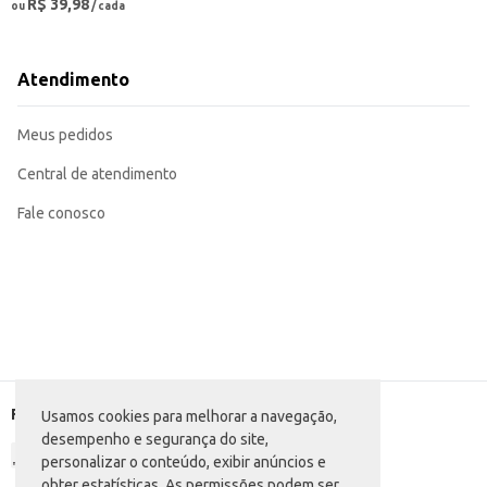
R$ 39,98
ou
/ cada
Atendimento
Meus pedidos
Central de atendimento
Fale conosco
Formas de pagamento
Usamos cookies para melhorar a navegação,
desempenho e segurança do site,
personalizar o conteúdo, exibir anúncios e
obter estatísticas. As permissões podem ser