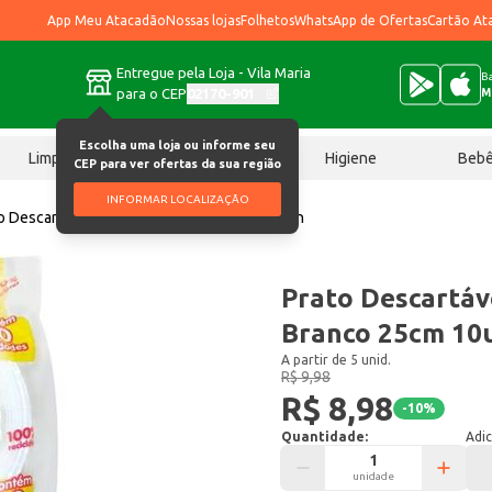
App Meu Atacadão
Nossas lojas
Folhetos
WhatsApp de Ofertas
Cartão At
Entregue pela Loja - Vila Maria
Ba
para o CEP
02170-901
M
Escolha uma loja ou informe seu
Limpeza
Chocolates
Higiene
Beb
CEP para ver ofertas da sua região
INFORMAR LOCALIZAÇÃO
o Descartável Bio Trik Trik Branco 25cm 10un
Prato Descartáve
Branco 25cm 10
A partir de 5 unid.
R$ 9,98
R$ 8,98
-
10
%
Quantidade:
Adic
unidade