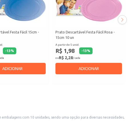
tável Festa Fácil 15cm -
Prato Descartável Festa Fácil Rosa -
15cm 10 un
id.
A partir de 5 unid.
R$ 1,98
-
13
%
-
13
%
R$ 2,28
cada
ou
/ cada
ADICIONAR
ADICIONAR
 em embalagens com 10 unidades, sendo uma opção para diversas necessidades,