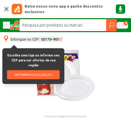
Baixe nosso novo app e ganhe descontos
exclusivos
0
Entregue no CEP:
02170-901
Escolha uma loja ou informe seu
CEP para ver ofertas da sua
região
INFORMAR LOCALIZAÇÃO
Clique na imagem para ampliar.