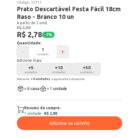
Código:
33111
Prato Descartável Festa Fácil 18cm
Raso - Branco 10 un
A partir de 5 unid.
R$ 2,98
R$ 2,78
-
7
%
Quantidade:
unidade
Adicione mais:
+
5
+
10
+
50
unidades
unidades
unidades
Adicione
+
4
unidade
s
e aproveite o desconto
= 0 caixa
= 1 unidade
Resumo da compra:
1
unidade
·
R$ 2,98
Adicionar ao carrinho