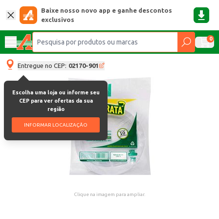
Baixe nosso novo app e ganhe descontos
exclusivos
0
Entregue no CEP:
02170-901
Escolha uma loja ou informe seu
CEP para ver ofertas da sua
região
INFORMAR LOCALIZAÇÃO
Clique na imagem para ampliar.