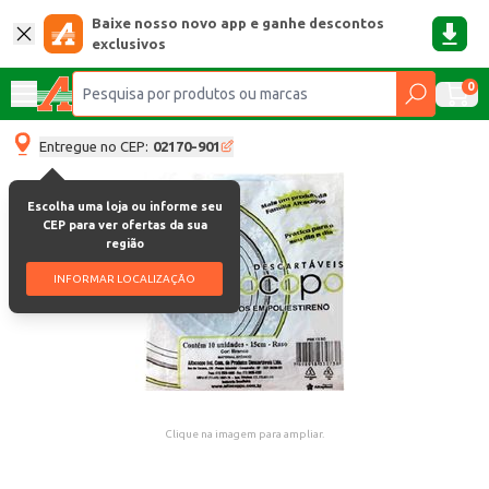
Baixe nosso novo app e ganhe descontos
exclusivos
0
Entregue no CEP:
02170-901
Escolha uma loja ou informe seu
CEP para ver ofertas da sua
região
INFORMAR LOCALIZAÇÃO
Clique na imagem para ampliar.