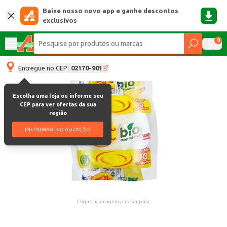
Baixe nosso novo app e ganhe descontos
exclusivos
0
Entregue no CEP:
02170-901
Escolha uma loja ou informe seu
CEP para ver ofertas da sua
região
INFORMAR LOCALIZAÇÃO
Clique na imagem para ampliar.