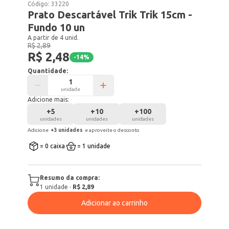
Código:
33220
Prato Descartável Trik Trik 15cm -
Fundo 10 un
A partir de 4 unid.
R$ 2,89
R$ 2,48
-
14
%
Quantidade:
unidade
Adicione mais:
+
5
+
10
+
100
unidades
unidades
unidades
Adicione
+
3
unidade
s
e aproveite o desconto
= 0 caixa
= 1 unidade
Resumo da compra:
1
unidade
·
R$ 2,89
Adicionar ao carrinho