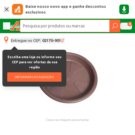
Baixe nosso novo app e ganhe descontos
exclusivos
0
Entregue no CEP:
02170-901
Escolha uma loja ou informe seu
CEP para ver ofertas da sua
região
INFORMAR LOCALIZAÇÃO
Clique na imagem para ampliar.