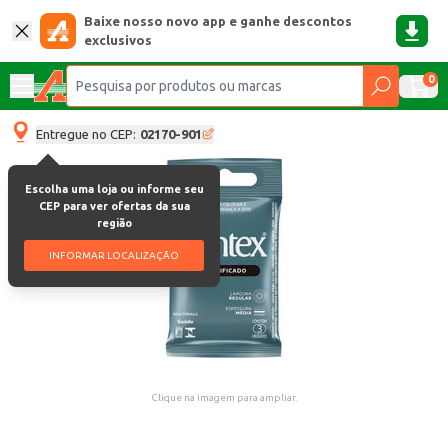
Baixe nosso novo app e ganhe descontos
exclusivos
0
Entregue no CEP:
02170-901
Escolha uma loja ou informe seu
CEP para ver ofertas da sua
região
INFORMAR LOCALIZAÇÃO
Clique na imagem para ampliar.