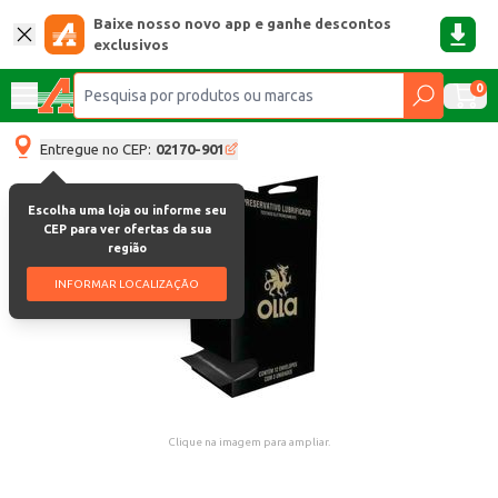
Baixe nosso novo app e ganhe descontos
exclusivos
0
Entregue no CEP:
02170-901
Escolha uma loja ou informe seu
CEP para ver ofertas da sua
região
INFORMAR LOCALIZAÇÃO
Clique na imagem para ampliar.