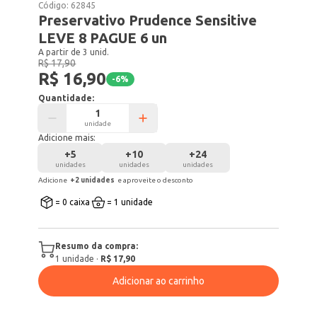
Código:
62845
Preservativo Prudence Sensitive
LEVE 8 PAGUE 6 un
A partir de 3 unid.
R$ 17,90
R$ 16,90
-
6
%
Quantidade:
unidade
Adicione mais:
+
5
+
10
+
24
unidades
unidades
unidades
Adicione
+
2
unidade
s
e aproveite o desconto
= 0 caixa
= 1 unidade
Resumo da compra:
1
unidade
·
R$ 17,90
Adicionar ao carrinho