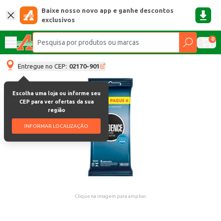
Baixe nosso novo app e ganhe descontos
exclusivos
0
Entregue no CEP:
02170-901
Escolha uma loja ou informe seu
CEP para ver ofertas da sua
região
INFORMAR LOCALIZAÇÃO
Clique na imagem para ampliar.