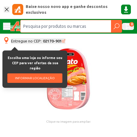
Baixe nosso novo app e ganhe descontos
exclusivos
0
Entregue no CEP:
02170-901
Escolha uma loja ou informe seu
CEP para ver ofertas da sua
região
INFORMAR LOCALIZAÇÃO
Clique na imagem para ampliar.