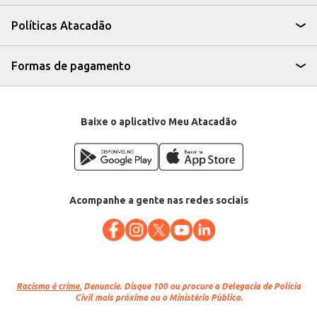
Utilize em saladas, omeletes e outras preparações.
O Presunto Cozido Friato oferece um excelente custo-benefício, aliando
Políticas Atacadão
qualidade e praticidade para atender às necessidades de seu negócio ou
consumo doméstico. Sua versatilidade na cozinha garante diversas opções
de preparo e um ótimo rendimento.
Formas de pagamento
Baixe o aplicativo Meu Atacadão
Acompanhe a gente nas redes sociais
Racismo é crime.
Denuncie. Disque 100 ou procure a Delegacia de Polícia
Civil mais próxima ou o Ministério Público.