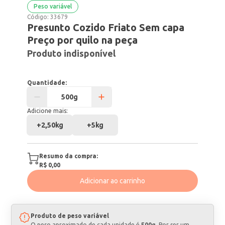
Peso variável
Código:
33679
Presunto Cozido Friato Sem capa
Preço por quilo na peça
Produto indisponível
Quantidade:
Adicione mais:
+
2,50kg
+
5kg
Resumo da compra:
R$ 0,00
Adicionar ao carrinho
Produto de peso variável
O peso aproximado de cada unidade é
500g
. Por ser um