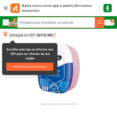
Baixe nosso novo app e ganhe descontos
exclusivos
0
Entregue no CEP:
02170-901
Escolha uma loja ou informe seu
CEP para ver ofertas da sua
região
INFORMAR LOCALIZAÇÃO
Clique na imagem para ampliar.