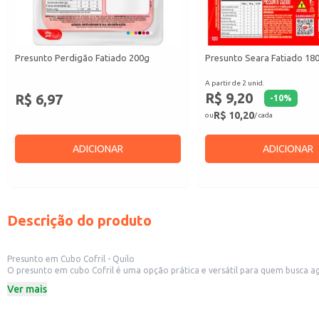
Presunto Perdigão Fatiado 200g
Presunto Seara Fatiado 18
A partir de 2 unid.
R$ 9,20
R$ 6,97
-
10
%
R$ 10,20
ou
/ cada
ADICIONAR
ADICIONAR
Descrição do produto
Presunto em Cubo Cofril - Quilo
O presunto em cubo Cofril é uma opção prática e versátil para quem busca agi
controle de porções e otimiza o tempo na cozinha.
Ver mais
Dicas de Uso:
Adicione em saladas, sanduíches e wraps.
Utilize como ingrediente em pizzas e tortas salgadas.