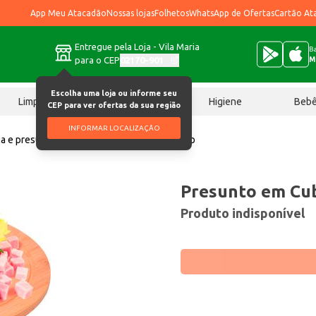
App Meu Atacadão
Nossas lojas
Folhetos
WhatsApp de Ofertas
Cartão At
Entregue pela Loja - Vila Maria
Ba
para o CEP
02170-901
M
Escolha uma loja ou informe seu
Limpeza
Chocolates
Higiene
Beb
CEP para ver ofertas da sua região
INFORMAR LOCALIZAÇÃO
a e presunto
Presunto em Cubo Cofril quilo
Presunto em Cub
Produto indisponível