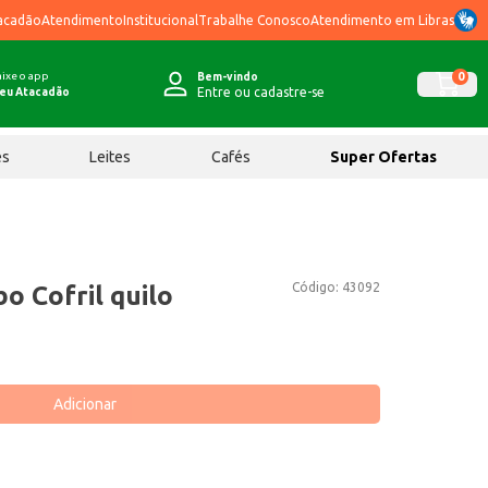
acadão
Atendimento
Institucional
Trabalhe Conosco
Atendimento em Libras
ixe o app
0
Bem-vindo
Entre ou cadastre-se
eu Atacadão
ês
Leites
Cafés
Super Ofertas
Código:
43092
o Cofril quilo
Adicionar