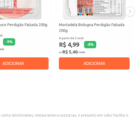
uro Perdigão Fatiada 200g
Mortadela Bologna Perdigão Fatiada
200g
id.
A partir de 3 unid.
-
9
%
R$ 4,99
-
8
%
cada
R$ 5,40
ou
/ cada
ADICIONAR
ADICIONAR
 como lanchonetes, restaurantes e pizzarias, o presunto em cubo facilita o