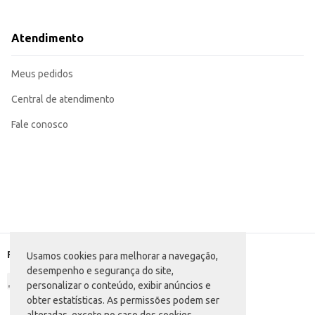
Incorpore em omeletes e recheios de crepes.
Sirva como petisco em tábuas de frios.
Com o presunto em cubo Cofril, você garante praticidade e sabor, agregando 
Atendimento
Meus pedidos
Central de atendimento
Fale conosco
Formas de pagamento
Usamos cookies para melhorar a navegação,
desempenho e segurança do site,
personalizar o conteúdo, exibir anúncios e
obter estatísticas. As permissões podem ser