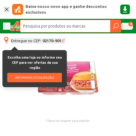
Baixe nosso novo app e ganhe descontos
exclusivos
0
Entregue no CEP:
02170-901
Escolha uma loja ou informe seu
CEP para ver ofertas da sua
região
INFORMAR LOCALIZAÇÃO
Clique na imagem para ampliar.