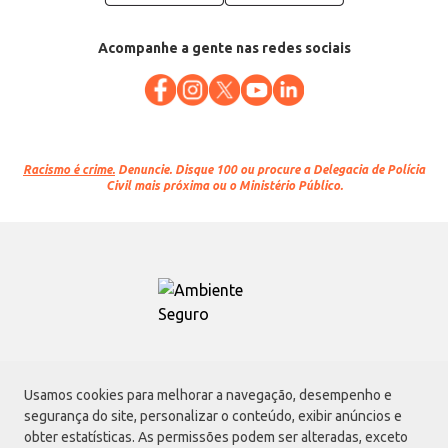
Acompanhe a gente nas redes sociais
Racismo é crime.
Denuncie. Disque 100 ou procure a Delegacia de Polícia
Civil mais próxima ou o Ministério Público.
Atacadão S.A.
Usamos cookies para melhorar a navegação, desempenho e
Avenida Morvan Dias de Figueiredo, 6169, Vila Maria, São Paulo - SP | CEP
segurança do site, personalizar o conteúdo, exibir anúncios e
02170-901 | CNPJ: 75.315.333/0001-09
obter estatísticas. As permissões podem ser alteradas, exceto