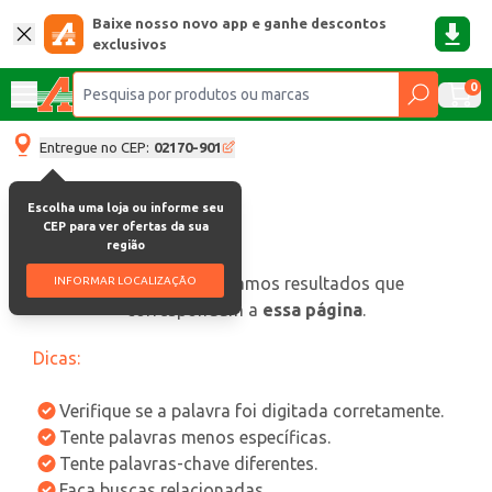
Baixe nosso novo app e ganhe descontos
exclusivos
0
Entregue no CEP:
02170-901
Escolha uma loja ou informe seu
CEP para ver ofertas da sua
região
oops, não encontramos resultados que
INFORMAR LOCALIZAÇÃO
correspondam a
essa página
.
Dicas:
Verifique se a palavra foi digitada corretamente.
Tente palavras menos específicas.
Tente palavras-chave diferentes.
Faça buscas relacionadas.