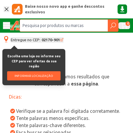
Baixe nosso novo app e ganhe descontos
exclusivos
0
Entregue no CEP:
02170-901
Escolha uma loja ou informe seu
CEP para ver ofertas da sua
região
oops, não encontramos resultados que
INFORMAR LOCALIZAÇÃO
correspondam a
essa página
.
Dicas:
Verifique se a palavra foi digitada corretamente.
Tente palavras menos específicas.
Tente palavras-chave diferentes.
Faça buscas relacionadas.