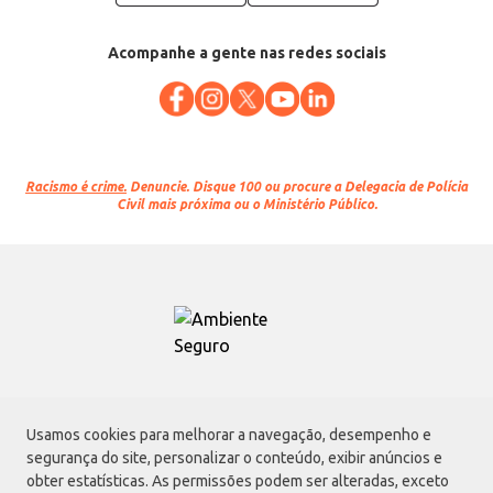
Acompanhe a gente nas redes sociais
Racismo é crime.
Denuncie. Disque 100 ou procure a Delegacia de Polícia
Civil mais próxima ou o Ministério Público.
Atacadão S.A.
Usamos cookies para melhorar a navegação, desempenho e
Avenida Morvan Dias de Figueiredo, 6169, Vila Maria, São Paulo - SP | CEP
segurança do site, personalizar o conteúdo, exibir anúncios e
02170-901 | CNPJ: 75.315.333/0001-09
obter estatísticas. As permissões podem ser alteradas, exceto