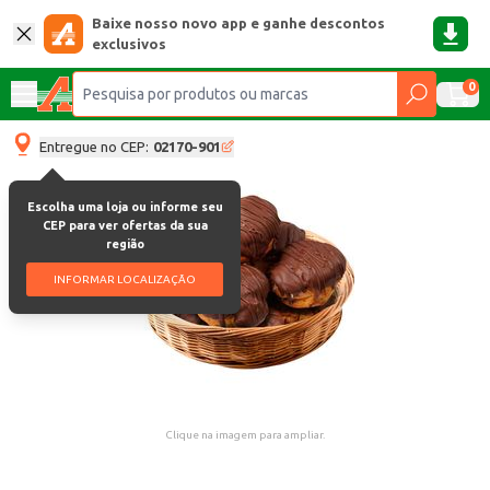
Baixe nosso novo app e ganhe descontos
exclusivos
0
Entregue no CEP:
02170-901
Escolha uma loja ou informe seu
CEP para ver ofertas da sua
região
INFORMAR LOCALIZAÇÃO
Clique na imagem para ampliar.