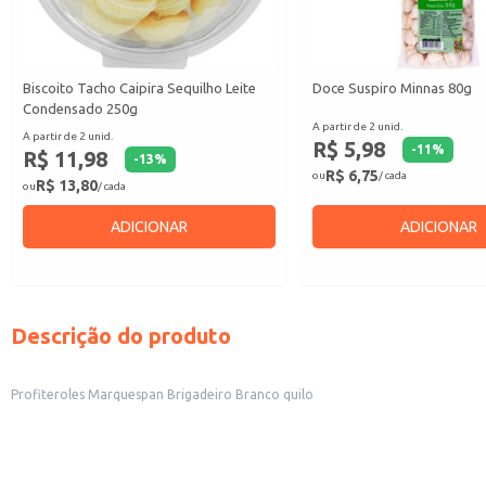
Biscoito Tacho Caipira Sequilho Leite
Doce Suspiro Minnas 80g
Condensado 250g
A partir de 2 unid.
A partir de 2 unid.
R$ 5,98
-
11
%
R$ 11,98
-
13
%
R$ 6,75
ou
/ cada
R$ 13,80
ou
/ cada
ADICIONAR
ADICIONAR
Descrição do produto
Profiteroles Marquespan Brigadeiro Branco quilo