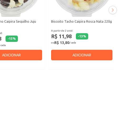
ho Caipira Sequilho Juju
Biscoito Tacho Caipira Rosca Nata 220g
A partir de 2 unid.
id.
R$ 11,98
-
13
%
8
-
15
%
R$ 13,80
ou
/ cada
 cada
ADICIONAR
ADICIONAR