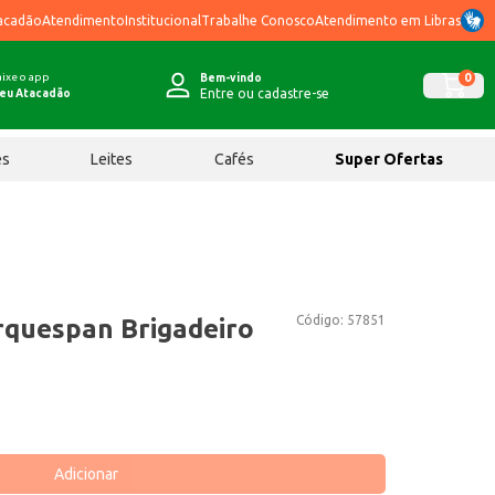
acadão
Atendimento
Institucional
Trabalhe Conosco
Atendimento em Libras
ixe o app
0
Bem-vindo
Entre ou cadastre-se
eu Atacadão
ês
Leites
Cafés
Super Ofertas
Código:
57851
rquespan Brigadeiro
Adicionar