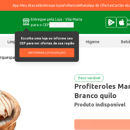
App Meu Atacadão
Nossas lojas
Folhetos
WhatsApp de Ofertas
Cartão At
Entregue pela Loja - Vila Maria
Ba
para o CEP
02170-901
M
Escolha uma loja ou informe seu
Limpeza
Chocolates
Higiene
Beb
CEP para ver ofertas da sua região
INFORMAR LOCALIZAÇÃO
arquespan Brigadeiro Branco quilo
Peso variável
Profiteroles Ma
Branco quilo
Produto indisponível