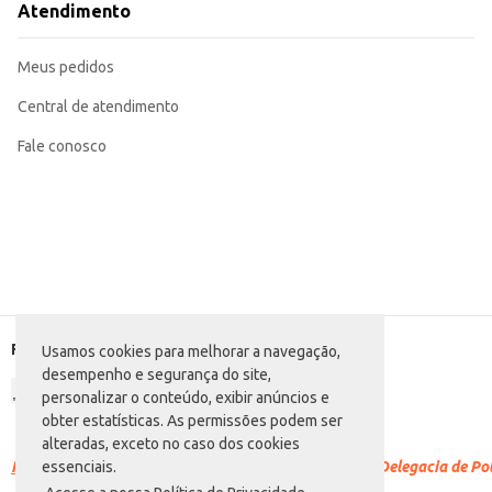
Atendimento
Meus pedidos
Central de atendimento
Fale conosco
Formas de pagamento
Usamos cookies para melhorar a navegação,
desempenho e segurança do site,
personalizar o conteúdo, exibir anúncios e
obter estatísticas. As permissões podem ser
alteradas, exceto no caso dos cookies
Racismo é crime.
Denuncie. Disque 100 ou procure a Delegacia de Polí
essenciais.