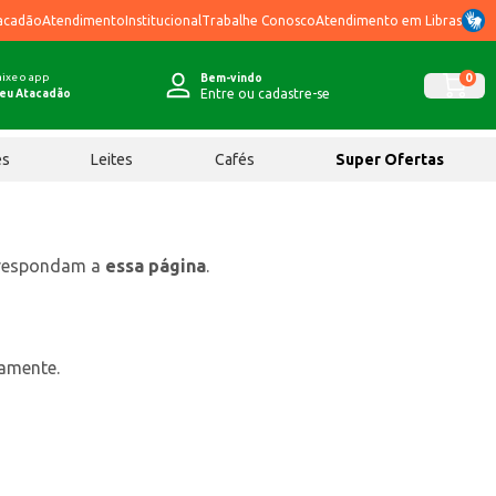
acadão
Atendimento
Institucional
Trabalhe Conosco
Atendimento em Libras
ixe o app
0
Bem-vindo
Entre ou cadastre-se
eu Atacadão
ês
Leites
Cafés
Super Ofertas
rrespondam a
essa página
.
tamente.