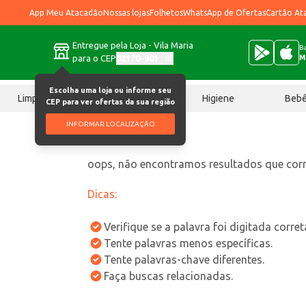
App Meu Atacadão
Nossas lojas
Folhetos
WhatsApp de Ofertas
Cartão At
Entregue pela Loja - Vila Maria
Ba
para o CEP
02170-901
M
Escolha uma loja ou informe seu
Limpeza
Chocolates
Higiene
Beb
CEP para ver ofertas da sua região
INFORMAR LOCALIZAÇÃO
oops, não encontramos resultados que co
Dicas:
Verifique se a palavra foi digitada corre
Tente palavras menos específicas.
Tente palavras-chave diferentes.
Faça buscas relacionadas.