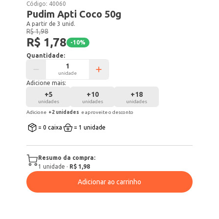
Código:
40060
Pudim Apti Coco 50g
A partir de 3 unid.
R$ 1,98
R$ 1,78
-
10
%
Quantidade:
unidade
Adicione mais:
+
5
+
10
+
18
unidades
unidades
unidades
Adicione
+
2
unidade
s
e aproveite o desconto
= 0 caixa
= 1 unidade
Resumo da compra:
1
unidade
·
R$ 1,98
Adicionar ao carrinho