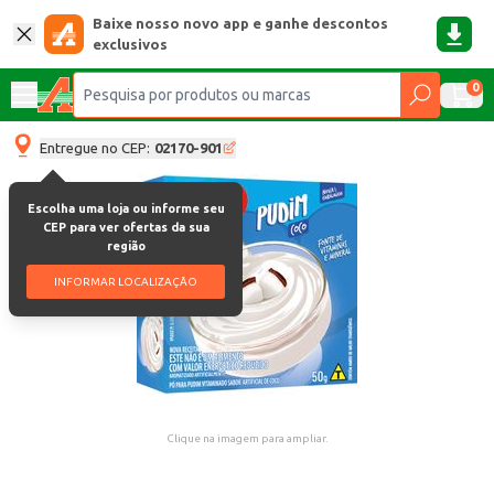
Baixe nosso novo app e ganhe descontos
exclusivos
0
Entregue no CEP:
02170-901
Escolha uma loja ou informe seu
CEP para ver ofertas da sua
região
INFORMAR LOCALIZAÇÃO
Clique na imagem para ampliar.