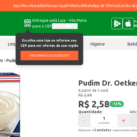
App Meu Atacadão
Nossas lojas
Folhetos
WhatsApp de Ofertas
Cartão At
Entregue pela Loja - Vila Maria
Ba
para o CEP
02170-901
M
Escolha uma loja ou informe seu
Limpeza
Chocolates
Higiene
Beb
CEP para ver ofertas da sua região
INFORMAR LOCALIZAÇÃO
im
Pudim Dr. Oetker Coco 50g
Pudim Dr. Oetke
A partir de 3 unid.
R$ 2,98
R$ 2,58
-
13
%
Quantidade:
Adic
unidade
Adicione
+
2
unidade
s
e aproveite o de