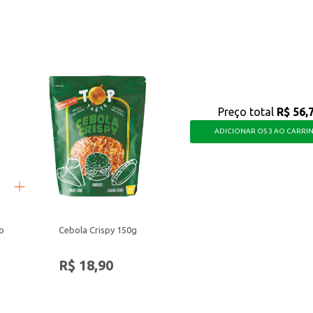
toque especial do coco, ideal para satisfazer seus clientes ou para um mome
Preço total
R$ 56,
ADICIONAR OS 3 AO CARRI
o
Cebola Crispy 150g
R$ 18,90