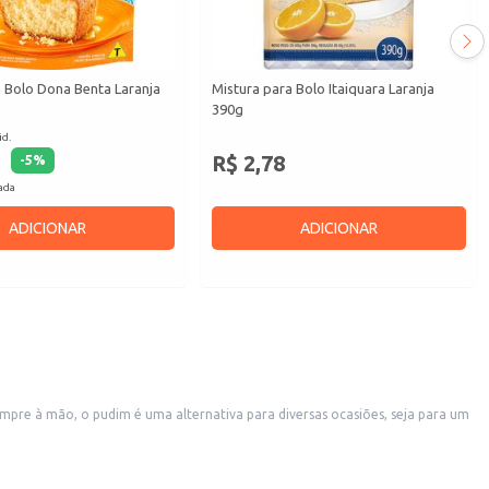
 Bolo Dona Benta Laranja
Mistura para Bolo Itaiquara Laranja
390g
id.
R$ 2,78
-
5
%
cada
ADICIONAR
ADICIONAR
pre à mão, o pudim é uma alternativa para diversas ocasiões, seja para um