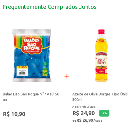
Adicione frutas frescas ou calda para um toque especial.
Frequentemente Comprados Juntos
Com o Pudim Dr. Oetker Coco, você garante uma sobremesa saborosa e com o 
Balão Liso São Roque N°7 Azul 50
Azeite de Oliva Borges Tipo Únic
un
500ml
A partir de 2 unid.
R$ 24,90
R$ 10,90
-
7
%
R$ 26,90
ou
/ cada