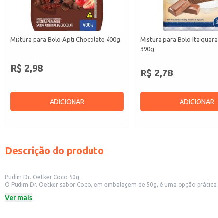
Mistura para Bolo Apti Chocolate 400g
Mistura para Bolo Itaiquar
390g
R$ 2,98
R$ 2,78
ADICIONAR
ADICIONAR
Descrição do produto
Pudim Dr. Oetker Coco 50g
O Pudim Dr. Oetker sabor Coco, em embalagem de 50g, é uma opção prática e 
doce rápido em casa ou para oferecer em seu estabelecimento comercial.
Ver mais
Dicas de Uso:
Prepare para consumo doméstico, seguindo as instruções da embalagem.
Sirva como sobremesa em restaurantes e lanchonetes.