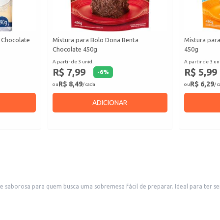
a Chocolate
Mistura para Bolo Dona Benta
Mistura para
Chocolate 450g
450g
A partir de 3 unid.
A partir de 3 un
R$ 7,99
R$ 5,99
-
6
%
R$ 8,49
R$ 6,29
ou
/ cada
ou
/ 
ADICIONAR
saborosa para quem busca uma sobremesa fácil de preparar. Ideal para ter sem