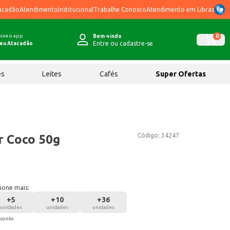
acadão
Atendimento
Institucional
Trabalhe Conosco
Atendimento em Libras
ixe o app
0
Bem-vindo
Entre ou cadastre-se
eu Atacadão
ês
Leites
Cafés
Super Ofertas
Código:
34247
r Coco 50g
ione mais:
+
5
+
10
+
36
unidades
unidades
unidades
sconto