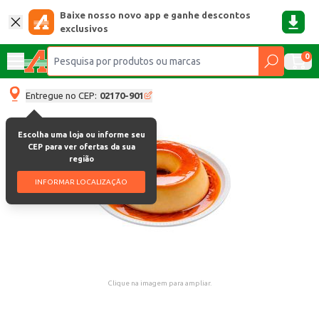
Baixe nosso novo app e ganhe descontos
exclusivos
0
Entregue no CEP:
02170-901
Escolha uma loja ou informe seu
CEP para ver ofertas da sua
região
INFORMAR LOCALIZAÇÃO
Clique na imagem para ampliar.