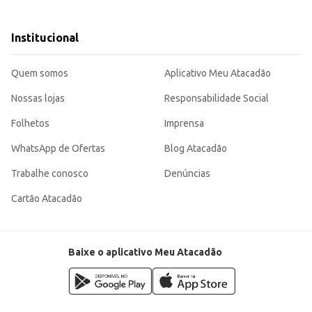
s ingredientes a gosto.
Institucional
omerciais.
xcelente opção para quem busca qualidade e eficiência na cozinha, seja em ca
Quem somos
Aplicativo Meu Atacadão
Nossas lojas
Responsabilidade Social
Folhetos
Imprensa
WhatsApp de Ofertas
Blog Atacadão
Trabalhe conosco
Denúncias
Cartão Atacadão
Baixe o aplicativo Meu Atacadão