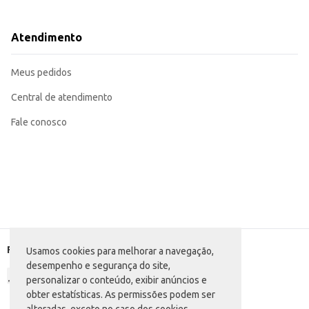
Utilize como base para purês cremosos, adicionando leite, manteiga ou outro
Sirva como acompanhamento de carnes, aves e peixes.
Incorpore em receitas de sopas e cremes, adicionando textura e sabor.
Atendimento
Use como ingrediente em receitas de bolinhos, croquetes e outros pratos.
Ideal para grandes quantidades, facilitando o preparo em estabelecimentos c
O Purê de Batata Kisabor proporciona praticidade e rendimento, sendo uma e
Meus pedidos
Central de atendimento
Fale conosco
Formas de pagamento
Usamos cookies para melhorar a navegação,
desempenho e segurança do site,
personalizar o conteúdo, exibir anúncios e
obter estatísticas. As permissões podem ser