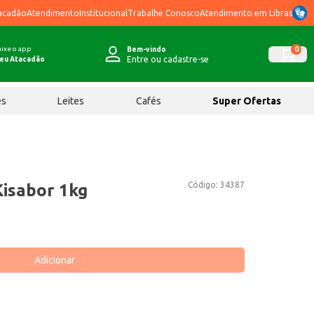
acadão
Atendimento
Institucional
Trabalhe Conosco
Atendimento em Libras
ixe o app
0
Bem-vindo
Entre ou cadastre-se
eu Atacadão
ês
Leites
Cafés
Super Ofertas
Código:
34387
Kisabor 1kg
Adicionar