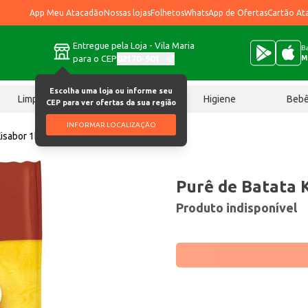
App Meu Atacadão
Nossas lojas
Folhetos
WhatsApp de Ofertas
Cartão At
Entregue pela Loja - Vila Maria
Ba
para o CEP
02170-901
M
Escolha uma loja ou informe seu
Limpeza
Chocolates
Higiene
Beb
CEP para ver ofertas da sua região
INFORMAR LOCALIZAÇÃO
Kisabor 1kg
Purê de Batata 
Produto indisponível