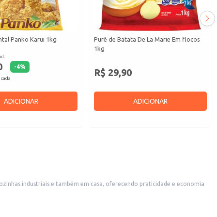
ntal Panko Karui 1kg
Purê de Batata De La Marie Em flocos
1kg
id.
0
-
4
%
R$ 29,90
 cada
ADICIONAR
ADICIONAR
 cozinhas industriais e também em casa, oferecendo praticidade e economia