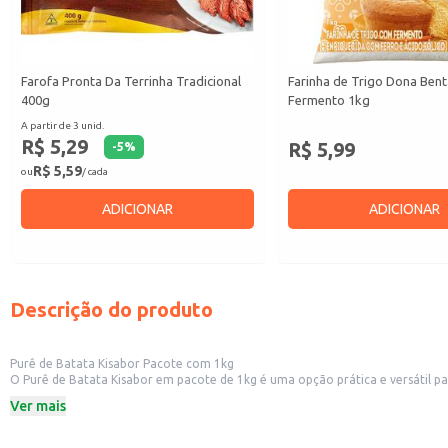
Farofa Pronta Da Terrinha Tradicional
Farinha de Trigo Dona Ben
400g
Fermento 1kg
A partir de 3 unid.
R$ 5,29
R$ 5,99
-
5
%
R$ 5,59
ou
/ cada
ADICIONAR
ADICIONAR
Descrição do produto
Purê de Batata Kisabor Pacote com 1kg
O Purê de Batata Kisabor em pacote de 1kg é uma opção prática e versátil pa
de tempo.
Ver mais
Embalagem de 1kg.
Marca: Kisabor.
Dicas de Uso: