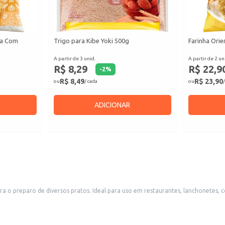
ta Com
Trigo para Kibe Yoki 500g
Farinha Orie
A partir de 3 unid.
A partir de 2 un
R$ 8,29
R$ 22,9
-
2
%
R$ 8,49
R$ 23,90
ou
/ cada
ou
/
ADICIONAR
ra o preparo de diversos pratos. Ideal para uso em restaurantes, lanchonetes,