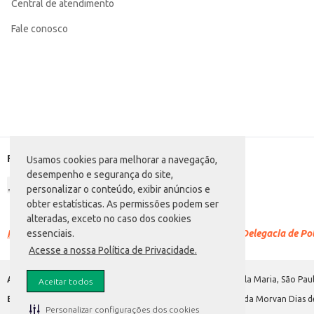
Central de atendimento
Fale conosco
Formas de pagamento
Usamos cookies para melhorar a navegação,
desempenho e segurança do site,
personalizar o conteúdo, exibir anúncios e
obter estatísticas. As permissões podem ser
alteradas, exceto no caso dos cookies
Racismo é crime.
Denuncie. Disque 100 ou procure a Delegacia de Polí
essenciais.
Acesse a nossa Política de Privacidade.
Atacadão S.A.
Avenida Morvan Dias de Figueiredo, 6169, Vila Maria, São Paul
Aceitar todos
Envio de documentos administrativos e jurídicos:
Avenida Morvan Dias de
Personalizar configurações dos cookies