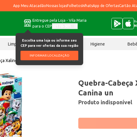
App Meu Atacadão
Nossas lojas
Folhetos
WhatsApp de Ofertas
Cartão At
Entregue pela Loja - Vila Maria
Ba
para o CEP
02170-901
M
Escolha uma loja ou informe seu
Limpeza
Chocolates
Higiene
Beb
CEP para ver ofertas da sua região
INFORMAR LOCALIZAÇÃO
a Xalingo Patrulha Canina un
Quebra-Cabeça X
Canina un
Produto indisponível