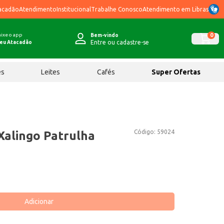
acadão
Atendimento
Institucional
Trabalhe Conosco
Atendimento em Libras
ixe o app
0
Bem-vindo
Entre ou cadastre-se
eu Atacadão
ês
Leites
Cafés
Super Ofertas
Código:
59024
alingo Patrulha
Adicionar