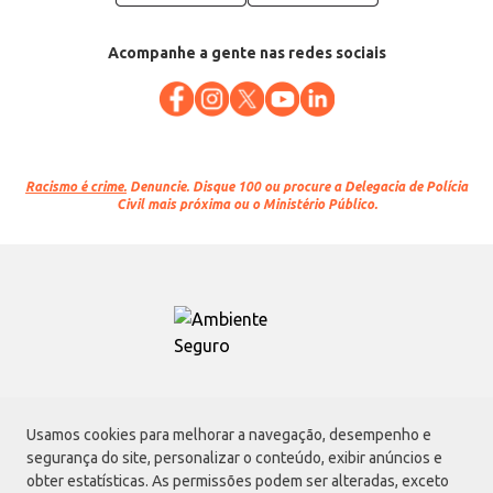
Acompanhe a gente nas redes sociais
Racismo é crime.
Denuncie. Disque 100 ou procure a Delegacia de Polícia
Civil mais próxima ou o Ministério Público.
Atacadão S.A.
Usamos cookies para melhorar a navegação, desempenho e
Avenida Morvan Dias de Figueiredo, 6169, Vila Maria, São Paulo - SP | CEP
segurança do site, personalizar o conteúdo, exibir anúncios e
02170-901 | CNPJ: 75.315.333/0001-09
obter estatísticas. As permissões podem ser alteradas, exceto