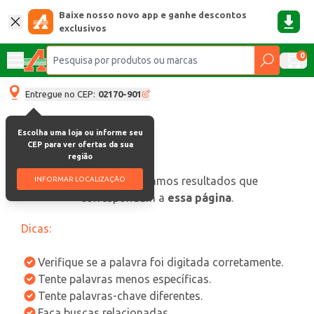
Baixe nosso novo app e ganhe descontos
exclusivos
0
Entregue no CEP:
02170-901
Escolha uma loja ou informe seu
CEP para ver ofertas da sua
região
oops, não encontramos resultados que
INFORMAR LOCALIZAÇÃO
correspondam a
essa página
.
Dicas:
Verifique se a palavra foi digitada corretamente.
Tente palavras menos específicas.
Tente palavras-chave diferentes.
Faça buscas relacionadas.