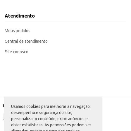
Excelente opção para revenda em mercearias, delicatessens e lojas especializ
Pode ser utilizado em preparações culinárias que buscam um sabor intenso e
O Queijo Azul Scala oferece um sabor característico e uma textura que agrada aos consumidores que apreciam queijos com mofo 
Atendimento
escolha eficiente para o seu negócio.
Marca: Scala
Departamento: Frios e congelados
Meus pedidos
Categoria: Queijo especial
EAN: 87029
Central de atendimento
Fale conosco
Formas de pagamento
Usamos cookies para melhorar a navegação,
desempenho e segurança do site,
personalizar o conteúdo, exibir anúncios e
obter estatísticas. As permissões podem ser