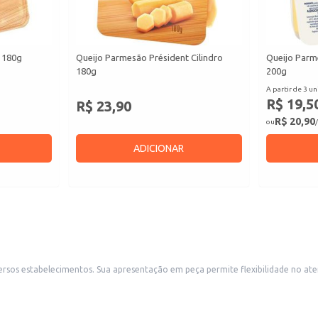
 180g
Queijo Parmesão Président Cilindro
Queijo Parm
180g
200g
A partir de 3 un
R$ 19,5
R$ 23,90
R$ 20,90
ou
/
ADICIONAR
ntes demandas, seja para revenda em lojas de queijos e
que oferecem pratos com queijos especiais. A compra por quilo permite um controle p
aladas e sobremesas.