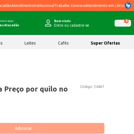
acadão
Atendimento
Institucional
Trabalhe Conosco
Atendimento em Libras
ixe o app
0
Bem-vindo
Entre ou cadastre-se
eu Atacadão
ês
Leites
Cafés
Super Ofertas
Código:
34467
a Preço por quilo no
Adicionar