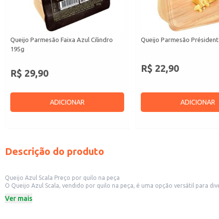
Queijo Parmesão Faixa Azul Cilindro
Queijo Parmesão Président
195g
R$ 22,90
R$ 29,90
ADICIONAR
ADICIONAR
Descrição do produto
Queijo Azul Scala Preço por quilo na peça
O Queijo Azul Scala, vendido por quilo na peça, é uma opção versátil para diversos estabelecimentos. Sua apresentação em peça permite flexibilidade no atendimento de difere
supermercados, ou para o uso em restaurantes e estabelecimentos 
Ver mais
Dicas de uso:
Ideal para compor tábuas de frios em restaurantes e eventos.
Perfeito para utilização em receitas que pedem queijo azul, como molhos, s