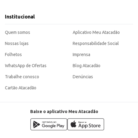
adas em queijos.
 marcante.
nobre. Sua praticidade no formato por quilo e a reconhecida qualidade da marca Scala o tornam uma
Institucional
Quem somos
Aplicativo Meu Atacadão
Nossas lojas
Responsabilidade Social
Folhetos
Imprensa
WhatsApp de Ofertas
Blog Atacadão
Trabalhe conosco
Denúncias
Cartão Atacadão
Baixe o aplicativo Meu Atacadão