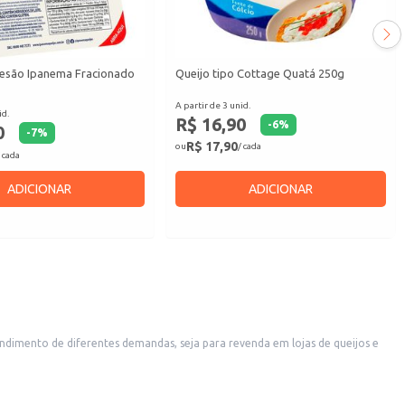
esão Ipanema Fracionado
Queijo tipo Cottage Quatá 250g
A partir de 3 unid.
id.
R$ 16,90
-
6
%
0
-
7
%
R$ 17,90
ou
/ cada
 cada
ADICIONAR
ADICIONAR
reciso de custos e de estoque.