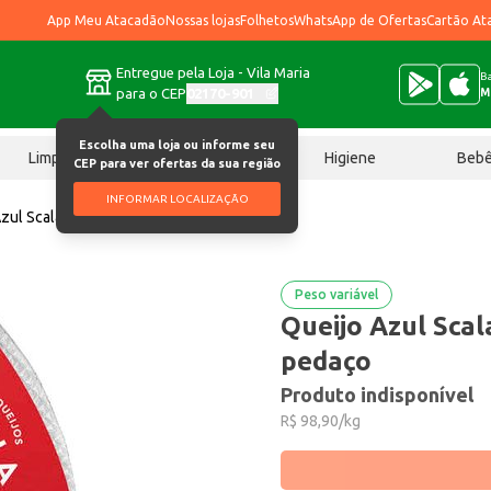
App Meu Atacadão
Nossas lojas
Folhetos
WhatsApp de Ofertas
Cartão At
Entregue pela Loja - Vila Maria
Ba
para o CEP
02170-901
M
Escolha uma loja ou informe seu
Limpeza
Chocolates
Higiene
Beb
CEP para ver ofertas da sua região
INFORMAR LOCALIZAÇÃO
zul Scala Preço por quilo no pedaço
Peso variável
Queijo Azul Scal
pedaço
Produto indisponível
R$ 98,90/kg