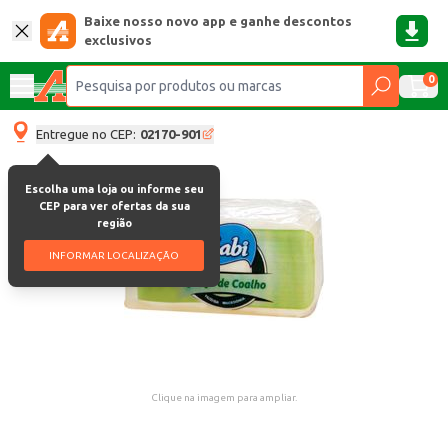
Baixe nosso novo app e ganhe descontos
exclusivos
0
Entregue no CEP:
02170-901
Escolha uma loja ou informe seu
CEP para ver ofertas da sua
região
INFORMAR LOCALIZAÇÃO
Clique na imagem para ampliar.